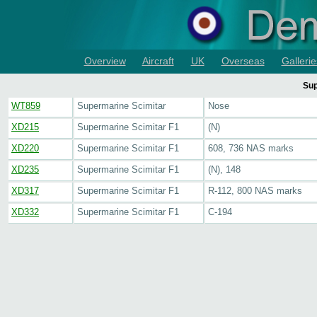
Overview
Aircraft
UK
Overseas
Gallerie
Sup
WT859
Supermarine Scimitar
Nose
XD215
Supermarine Scimitar F1
(N)
XD220
Supermarine Scimitar F1
608, 736 NAS marks
XD235
Supermarine Scimitar F1
(N), 148
XD317
Supermarine Scimitar F1
R-112, 800 NAS marks
XD332
Supermarine Scimitar F1
C-194