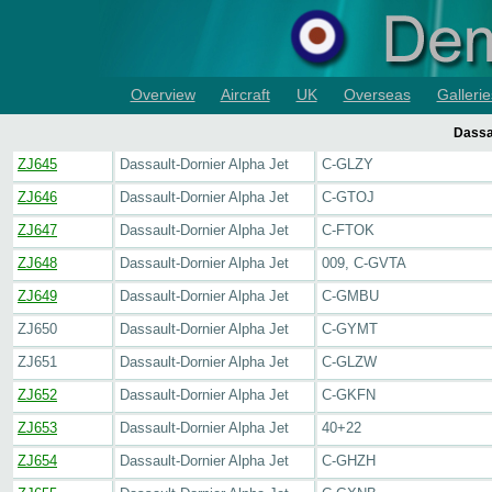
Overview
Aircraft
UK
Overseas
Gallerie
Dassa
ZJ645
Dassault-Dornier Alpha Jet
C-GLZY
ZJ646
Dassault-Dornier Alpha Jet
C-GTOJ
ZJ647
Dassault-Dornier Alpha Jet
C-FTOK
ZJ648
Dassault-Dornier Alpha Jet
009, C-GVTA
ZJ649
Dassault-Dornier Alpha Jet
C-GMBU
ZJ650
Dassault-Dornier Alpha Jet
C-GYMT
ZJ651
Dassault-Dornier Alpha Jet
C-GLZW
ZJ652
Dassault-Dornier Alpha Jet
C-GKFN
ZJ653
Dassault-Dornier Alpha Jet
40+22
ZJ654
Dassault-Dornier Alpha Jet
C-GHZH